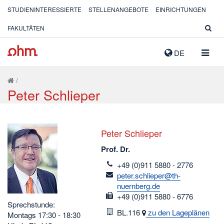
STUDIENINTERESSIERTE
STELLENANGEBOTE
EINRICHTUNGEN
FAKULTÄTEN
NAVIG
DE
AUSK
/
Peter Schlieper
Peter Schlieper
Prof. Dr.
telefon
+49 (0)911 5880 - 2776
email
peter.schlieper@th-
nuernberg.de
fax
+49 (0)911 5880 - 6776
Sprechstunde:
Raum
BL.116
zu den Lageplänen
Montags 17:30 - 18:30