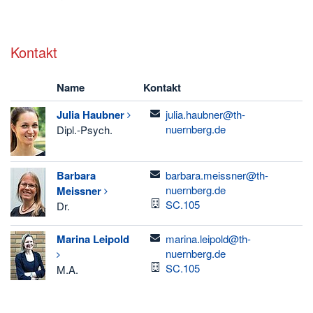
Kontakt
Name
Kontakt
email
Julia
Haubner
julia.haubner@th-
nuernberg.de
Dipl.-Psych.
email
Barbara
barbara.meissner@th-
nuernberg.de
Meissner
Raum
SC.105
Dr.
email
Marina
Leipold
marina.leipold@th-
nuernberg.de
Raum
SC.105
M.A.