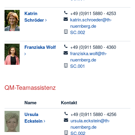
telefon
Katrin
+49 (0)911 5880 - 4253
email
katrin.schroeder@th-
Schröder
nuernberg.de
Raum
SC.002
telefon
Franziska
Wolf
+49 (0)911 5880 - 4360
email
franziska.wolf@th-
nuernberg.de
Raum
SC.001
QM-Teamassistenz
Name
Kontakt
telefon
Ursula
+49 (0)911 5880 - 4256
email
ursula.eckstein@th-
Eckstein
nuernberg.de
Raum
SC.002