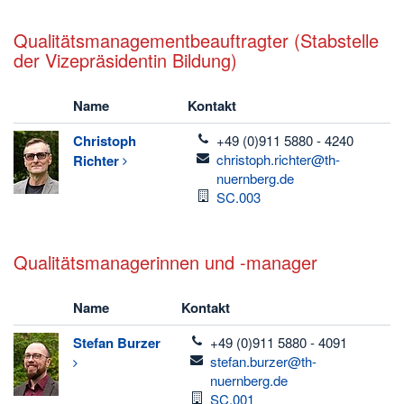
Qualitätsmanagementbeauftragter (Stabstelle
der Vizepräsidentin Bildung)
Name
Kontakt
telefon
Christoph
+49 (0)911 5880 - 4240
email
christoph.richter@th-
Richter
nuernberg.de
Raum
SC.003
Qualitätsmanagerinnen und -manager
Name
Kontakt
telefon
Stefan
Burzer
+49 (0)911 5880 - 4091
email
stefan.burzer@th-
nuernberg.de
Raum
SC.001