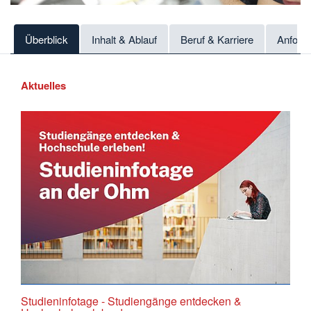
Überblick
Inhalt & Ablauf
Beruf & Karriere
Anford
Aktuelles
Studieninfotage - Studiengänge entdecken &