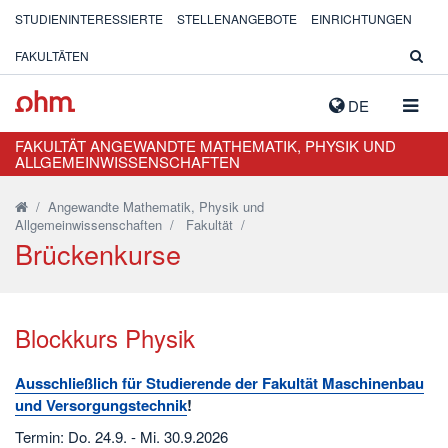
STUDIENINTERESSIERTE
STELLENANGEBOTE
EINRICHTUNGEN
FAKULTÄTEN
NAVIG
DE
AUSK
FAKULTÄT ANGEWANDTE MATHEMATIK, PHYSIK UND
ALLGEMEINWISSENSCHAFTEN
/
Angewandte Mathematik, Physik und
Allgemeinwissenschaften
/
Fakultät
/
Brückenkurse
Blockkurs Physik
Ausschließlich für Studierende der Fakultät Maschinenbau
und Versorgungstechnik
!
Termin: Do. 24.9. - Mi. 30.9.2026