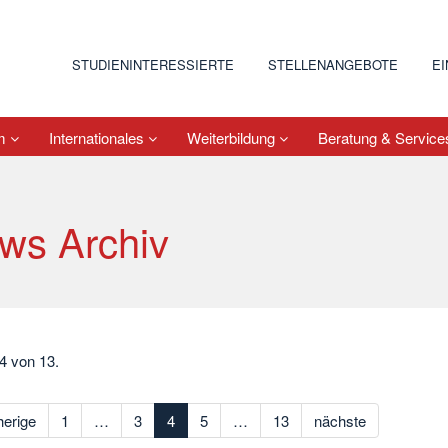
STUDIENINTERESSIERTE
STELLENANGEBOTE
E
um
Internationales
Weiterbildung
Beratung & Servic
ws Archiv
 4 von 13.
herige
1
…
3
4
5
…
13
nächste