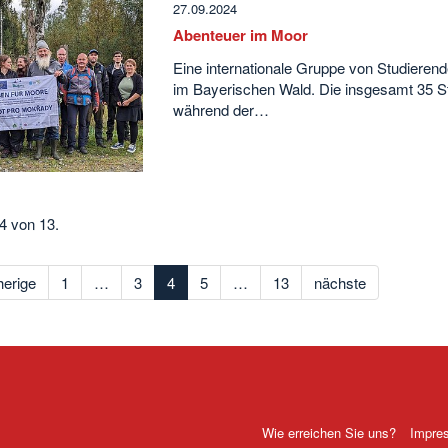
27.09.2024
Abenteuer im Moor
Eine internationale Gruppe von Studierend
im Bayerischen Wald. Die insgesamt 35 St
während der…
 4 von 13.
herige
1
…
3
4
5
…
13
nächste
Wie erreichen Sie uns?
Impre