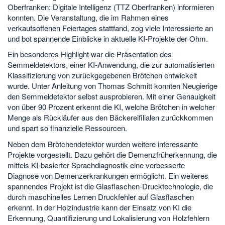
Oberfranken: Digitale Intelligenz (TTZ Oberfranken) informieren
konnten. Die Veranstaltung, die im Rahmen eines
verkaufsoffenen Feiertages stattfand, zog viele Interessierte an
und bot spannende Einblicke in aktuelle KI-Projekte der Ohm.
Ein besonderes Highlight war die Präsentation des
Semmeldetektors, einer KI-Anwendung, die zur automatisierten
Klassifizierung von zurückgegebenen Brötchen entwickelt
wurde. Unter Anleitung von Thomas Schmitt konnten Neugierige
den Semmeldetektor selbst ausprobieren. Mit einer Genauigkeit
von über 90 Prozent erkennt die KI, welche Brötchen in welcher
Menge als Rückläufer aus den Bäckereifilialen zurückkommen
und spart so finanzielle Ressourcen.
Neben dem Brötchendetektor wurden weitere interessante
Projekte vorgestellt. Dazu gehört die Demenzfrüherkennung, die
mittels KI-basierter Sprachdiagnostik eine verbesserte
Diagnose von Demenzerkrankungen ermöglicht. Ein weiteres
spannendes Projekt ist die Glasflaschen-Drucktechnologie, die
durch maschinelles Lernen Druckfehler auf Glasflaschen
erkennt. In der Holzindustrie kann der Einsatz von KI die
Erkennung, Quantifizierung und Lokalisierung von Holzfehlern