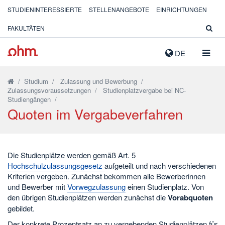
STUDIENINTERESSIERTE
STELLENANGEBOTE
EINRICHTUNGEN
FAKULTÄTEN
NAVIG
DE
AUSK
/
Studium
/
Zulassung und Bewerbung
/
Zulassungsvoraussetzungen
/
Studienplatzvergabe bei NC-
Studiengängen
/
Quoten im Vergabeverfahren
Die Studienplätze werden gemäß Art. 5
Hochschulzulassungsgesetz
aufgeteilt und nach verschiedenen
Kriterien vergeben. Zunächst bekommen alle Bewerberinnen
und Bewerber mit
Vorwegzulassung
einen Studienplatz. Von
den übrigen Studienplätzen werden zunächst die
Vorabquoten
gebildet.
Der konkrete Prozentsatz an zu vergebenden Studienplätzen für