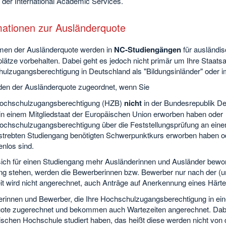
der International Academic Services.
mationen zur Ausländerquote
en der Ausländerquote werden in
NC-Studiengängen
für ausländi
lätze vorbehalten. Dabei geht es jedoch nicht primär um Ihre Staats
ulzugangsberechtigung in Deutschland als "Bildungsinländer" oder i
den der Ausländerquote zugeordnet, wenn Sie
Hochschulzugangsberechtigung (HZB)
nicht
in der Bundesrepublik De
in einem Mitgliedstaat der Europäischen Union erworben haben oder
ochschulzugangsberechtigung über die Feststellungsprüfung an eine
trebten Studiengang benötigten Schwerpunktkurs erworben haben o
enlos sind.
ich für einen Studiengang mehr Ausländerinnen und Ausländer beworb
ng stehen, werden die Bewerberinnen bzw. Bewerber nur nach der (
t wird nicht angerechnet, auch Anträge auf Anerkennung eines Härtef
rinnen und Bewerber, die Ihre Hochschulzugangsberechtigung in ei
uote zugerechnet und bekommen auch Wartezeiten angerechnet. Dabei 
ischen Hochschule studiert haben, das heißt diese werden nicht von 