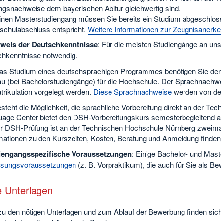
ngsnachweise dem bayerischen Abitur gleichwertig sind.
inen Masterstudiengang müssen Sie bereits ein Studium abgeschlo
chulabschluss entspricht.
Weitere Informationen zur Zeugnisanerk
weis der Deutschkenntnisse
: Für die meisten Studiengänge an uns
chkenntnisse notwendig.
as Studium eines deutschsprachigen Programmes benötigen Sie den
u (bei Bachelorstudiengänge) für die Hochschule. Der Sprachnachw
rikulation vorgelegt werden.
Diese Sprachnachweise
werden von de
steht die Möglichkeit, die sprachliche Vorbereitung direkt an der 
age Center bietet den DSH-Vorbereitungskurs semesterbegleitend a
r DSH-Prüfung ist an der Technischen Hochschule Nürnberg zweimal j
mationen zu den Kurszeiten, Kosten, Beratung und Anmeldung finden
iengangsspezifische Voraussetzungen
: Einige Bachelor- und Mas
ssungsvoraussetzungen
(z. B. Vorpraktikum), die auch für Sie als 
e Unterlagen
 zu den nötigen Unterlagen und zum Ablauf der Bewerbung finden sic