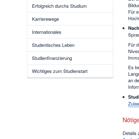
Bildu
Erfolgreich durchs Studium
Für e
Hochs
Karrierewege
Nach
Internationales
Spra
Für d
Studentisches Leben
Nivea
Immat
Studienfinanzierung
Es be
Wichtiges zum Studienstart
Langu
an de
Infor
Stud
Zula
Nötig
Details