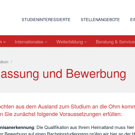
STUDIENINTERESSIERTE
STELLENANGEBOTE
E
um
Internationales
Weiterbildung
Beratung & Servic
udium
/
lassung und Bewerbung
chten aus dem Ausland zum Studium an die Ohm kommen
 Sie zunächst folgende Voraussetzungen erfüllen:
nisanerkennung
: Die Qualifikation aus Ihrem Heimatland muss hie
er Bewerbung auf einen Bachelorstudiengang prüfen wir hier an der 