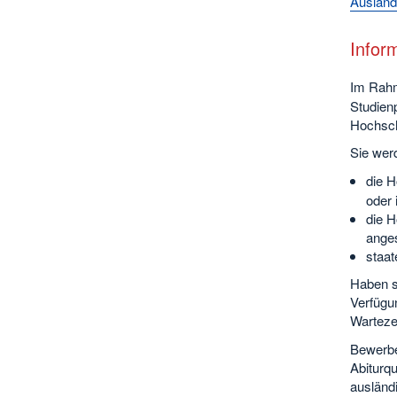
Ausland
Infor
Im Rahm
Studienp
Hochsch
Sie wer
die 
oder 
die H
anges
staat
Haben s
Verfügu
Wartezei
Bewerbe
Abiturq
ausländ