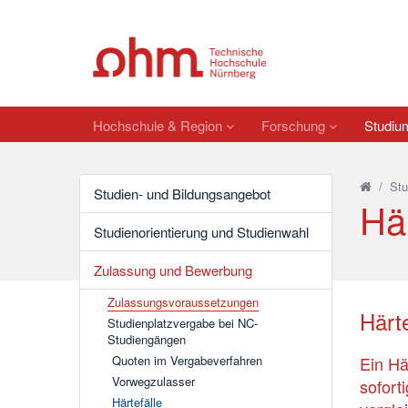
Hochschule & Region
Forschung
Studi
/
St
Studien- und Bildungsangebot
Här
Studienorientierung und Studienwahl
Zulassung und Bewerbung
Zulassungsvoraussetzungen
Härte
Studienplatzvergabe bei NC-
Studiengängen
Ein Hä
Quoten im Vergabeverfahren
Vorwegzulasser
sofort
Härtefälle