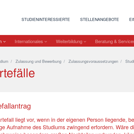
STUDIENINTERESSIERTE
STELLENANGEBOTE
E
um
Internationales
Weiterbildung
Beratung & Servic
udium
/
Zulassung und Bewerbung
/
Zulassungsvoraussetzungen
/
Stud
tefälle
fallantrag
rtefall liegt vor, wenn in der eigenen Person liegende, 
ige Aufnahme des Studiums zwingend erfordern. Wäre d