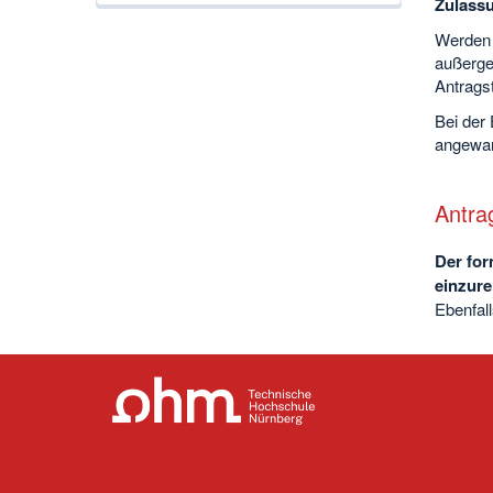
Zulassu
Werden 
außerge
Antragst
Bei der 
angewan
Antra
Der for
einzure
Ebenfal