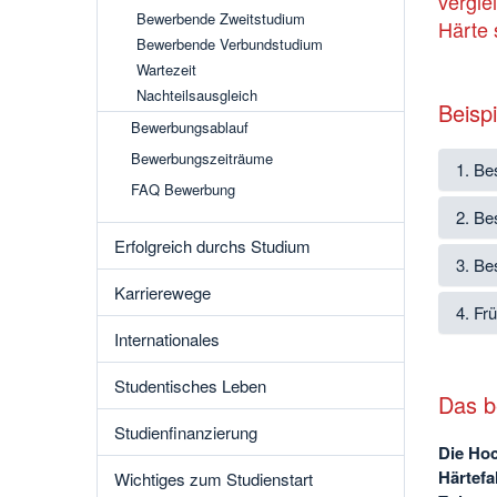
vergle
Bewerbende Zweitstudium
Härte s
Bewerbende Verbundstudium
Wartezeit
Nachteilsausgleich
Beispi
Bewerbungsablauf
Bewerbungszeiträume
1. Be
FAQ Bewerbung
2. Be
Erfolgreich durchs Studium
3. Be
Karrierewege
4. Fr
Internationales
Studentisches Leben
Das be
Studienfinanzierung
Die Hoc
Härtefa
Wichtiges zum Studienstart