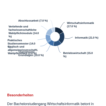
Abschlussarbeit
(7.0 %)
Wirtschaftsinformatik
(17.0 %)
Vertiefende und
fachwissenschaftliche
Wahlpflichtmodule
(14.0
%)
Informatik
(21.0 %)
Praktisches
Studiensemester
(14.0
Englisch und
%)
allgemeinwissenschaftl.
Theoretische
Betriebswirtschaft
(15.0
Wahlpflichtfach
(2.0 %)
Grundlagen
(10.0 %)
%)
Besonderheiten
Der Bachelorstudiengang Wirtschaftsinformatik betont in