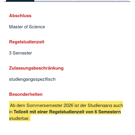
Abschluss
Master of Science
Regelstudienzeit
3 Semester
Zulassungsbeschränkung
studiengangsspezifisch
Besonderheiten
Ab dem Sommersemester 2026 ist der Studiengang auch
in
Teilzeit mit einer Regelstudienzeit von 6 Semestern
studierbar.
Interessante