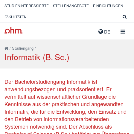
STUDIENINTERESSIERTE
STELLENANGEBOTE
EINRICHTUNGEN
FAKULTÄTEN
NAVIG
DE
AUSK
/
Studiengang
/
Informatik (B. Sc.)
Der Bachelorstudiengang Informatik ist
anwendungsbezogen und praxisorientiert. Er
vermittelt auf wissenschaftlicher Grundlage die
Kenntnisse aus der praktischen und angewandten
Informatik, die für die Entwicklung, den Einsatz und
den Betrieb von informationsverarbeitenden
Systemen notwendig sind. Der Abschluss als
Bachelor of Science (B.Sc.) befähigt zur Übernahme