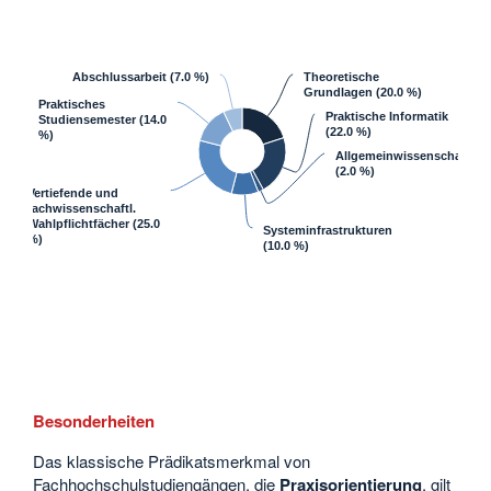
Abschlussarbeit
(7.0 %)
Theoretische
Grundlagen
(20.0 %)
Praktisches
Praktische Informatik
Studiensemester
(14.0
(22.0 %)
%)
Allgemeinwissenschaften
(2.0 %)
Vertiefende und
fachwissenschaftl.
Wahlpflichtfächer
(25.0
Systeminfrastrukturen
%)
(10.0 %)
Besonderheiten
Das klassische Prädikatsmerkmal von
Fachhochschulstudiengängen, die
Praxisorientierung
, gilt