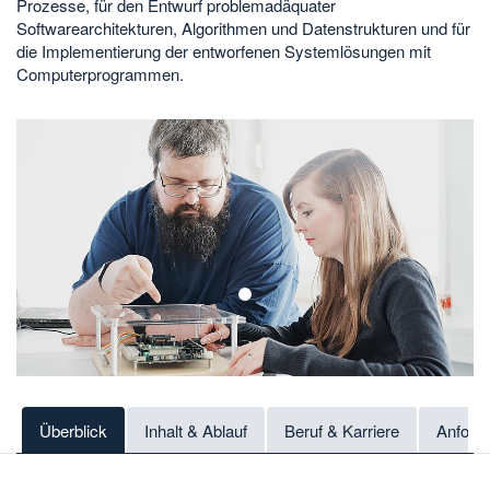
Prozesse, für den Entwurf problemadäquater
Softwarearchitekturen, Algorithmen und Datenstrukturen und für
die Implementierung der entworfenen Systemlösungen mit
Computerprogrammen.
1
Überblick
Inhalt & Ablauf
Beruf & Karriere
Anford