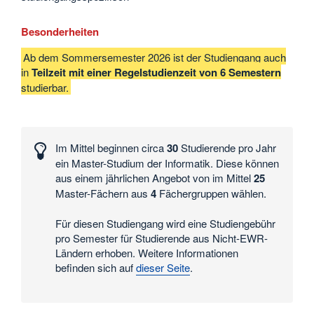
Besonderheiten
Ab dem Sommersemester 2026 ist der Studiengang auch
in
Teilzeit mit einer Regelstudienzeit von 6 Semestern
studierbar.
Interessante
Zahlen
Im Mittel beginnen circa
30
Studierende pro Jahr
und
ein Master-Studium der Informatik. Diese können
Daten
aus einem jährlichen Angebot von im Mittel
25
Master-Fächern aus
4
Fächergruppen wählen.
Für diesen Studiengang wird eine Studiengebühr
pro Semester für Studierende aus Nicht-EWR-
Ländern erhoben. Weitere Informationen
befinden sich auf
dieser Seite
.