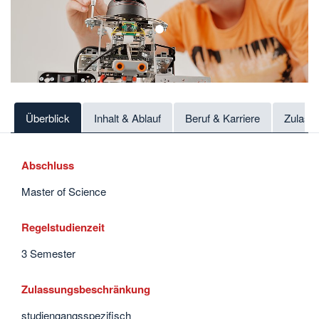
1
Überblick
Inhalt & Ablauf
Beruf & Karriere
Zulass
Abschluss
Master of Science
Regelstudienzeit
3 Semester
Zulassungsbeschränkung
studiengangsspezifisch