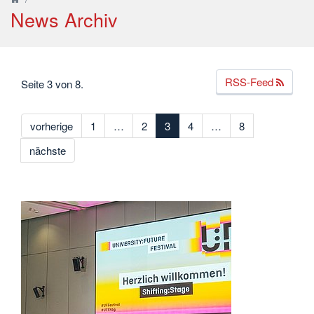
News Archiv
RSS-Feed
Seite 3 von 8.
vorherige
1
…
2
3
4
…
8
nächste