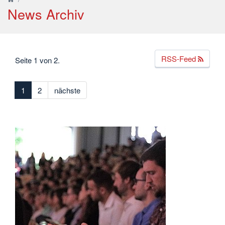
News Archiv
RSS-Feed
Seite 1 von 2.
1
2
nächste