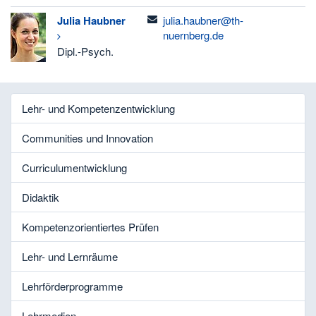
email
Julia
Haubner
julia.haubner@th-
nuernberg.de
Dipl.-Psych.
Lehr- und Kompetenzentwicklung
Communities und Innovation
Curriculumentwicklung
Didaktik
Kompetenzorientiertes Prüfen
Lehr- und Lernräume
Lehrförderprogramme
Lehrmedien