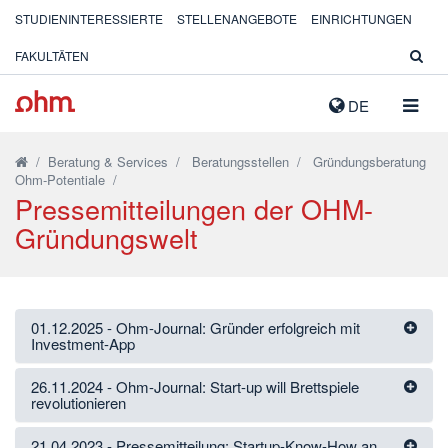
STUDIENINTERESSIERTE
STELLENANGEBOTE
EINRICHTUNGEN
FAKULTÄTEN
NAVIG
DE
AUSK
/
Beratung & Services
/
Beratungsstellen
/
Gründungsberatung
Ohm-Potentiale
/
Pressemitteilungen der OHM-
Gründungswelt
01.12.2025 - Ohm-Journal: Gründer erfolgreich mit
Investment-App
26.11.2024 - Ohm-Journal: Start-up will Brettspiele
revolutionieren
21.04.2023 - Pressemitteilung: Startup-Know-How an