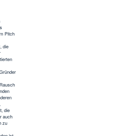
n
s
em Pitch
, die
r
ierten
 Gründer
r Rausch
enden
nderen
,
, die
r auch
h zu
den ist,