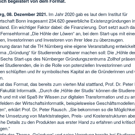
sich begeistert von dem Format.
g, 08. Dezember 2021.
Im Jahr 2020 gab es laut dem Institut für
rtschaft Bonn insgesamt 234.620 gewerbliche Existenzgründungen i
and. Ein wichtiger Faktor dabei: die Finanzierung. Dort setzt auch da
e Fernsehformat „Die Höhle der Löwen“ an, bei dem Start-ups mit ein
en, Investorinnen und Investoren von ihrer Idee zu überzeugen.
nung daran hat die TH Nürnberg eine eigene Veranstaltung entwickelt
ma „Gründung“ für Studierende nahbarer machen soll: Die „Höhle de
. Sechs Start-ups des Nürnberger Gründungszentrums Zollhof präsent
ei Studierenden, die in die Rolle von potenziellen Investorinnen und
ren schlüpften und ihr symbolisches Kapital an die Gründerinnen und
n.
t hat das Format, das bereits zum vierten Mal stattfand, Prof. Dr. Pete
Fakultät Informatik. „Durch die ‚Höhle der Studis‘ können die Studier
h und mit viel Spaß ihr Wissen zur digitalen Transformation und zu a
eldern der Wirtschaftsinformatik, beispielsweise Geschäftsmodellen
“, erklärt Prof. Dr. Peter Rausch. „Sie bekommen so die Möglichkeit
che Umsetzung von Marktstrategien, Preis- und Kostenstrukturen abe
he Details zu den Produkten aus erster Hand zu erfahren und kritisc
agen.“
htig das Thema „Gründung“ und seine Verortung bereits bei Studieren