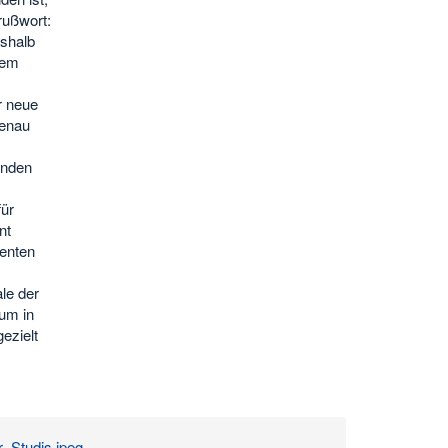
rußwort:
eshalb
tem
r neue
Genau
enden
für
nt
tenten
le der
um in
ezielt
Studis.jpeg