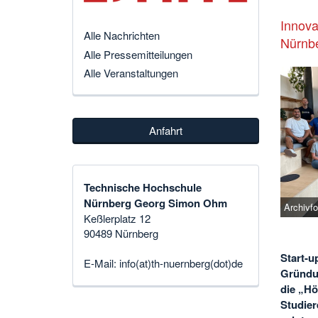
Innova
Alle Nachrichten
Nürnb
Alle Pressemitteilungen
Alle Veranstaltungen
Anfahrt
Technische Hochschule
Nürnberg Georg Simon Ohm
Archivf
Keßlerplatz 12
90489 Nürnberg
Start-u
E-Mail:
info(at)th-nuernberg(dot)de
Gründu
die „Hö
Studier