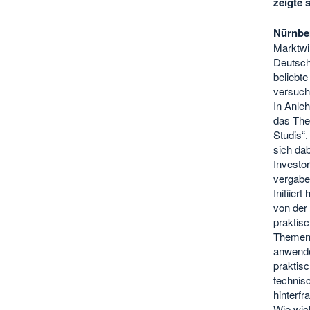
zeigte 
Nürnber
Marktwi
Deutschl
beliebt
versuch
In Anleh
das The
Studis“
sich dab
Investo
vergabe
Initiier
von der 
praktisc
Themenf
anwenden
praktis
technisc
hinterfr
Wie wic