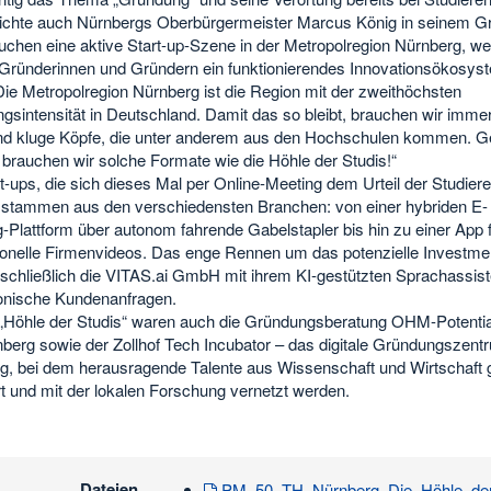
lichte auch Nürnbergs Oberbürgermeister Marcus König in seinem G
auchen eine aktive Start-up-Szene in der Metropolregion Nürnberg, w
 Gründerinnen und Gründern ein funktionierendes Innovationsökosys
Die Metropolregion Nürnberg ist die Region mit der zweithöchsten
gsintensität in Deutschland. Damit das so bleibt, brauchen wir imme
nd kluge Köpfe, die unter anderem aus den Hochschulen kommen. 
 brauchen wir solche Formate wie die Höhle der Studis!“
t-ups, die sich dieses Mal per Online-Meeting dem Urteil der Studier
n, stammen aus den verschiedensten Branchen: von einer hybriden E-
-Plattform über autonom fahrende Gabelstapler bis hin zu einer App 
ionelle Firmenvideos. Das enge Rennen um das potenzielle Investme
schließlich die VITAS.ai GmbH mit ihrem KI-gestützten Sprachassis
fonische Kundenanfragen.
r „Höhle der Studis“ waren auch die Gründungsberatung OHM-Potentia
berg sowie der Zollhof Tech Incubator – das digitale Gründungszentr
g, bei dem herausragende Talente aus Wissenschaft und Wirtschaft g
t und mit der lokalen Forschung vernetzt werden.
Dateien
PM_50_TH_Nürnberg_Die_Höhle_der_