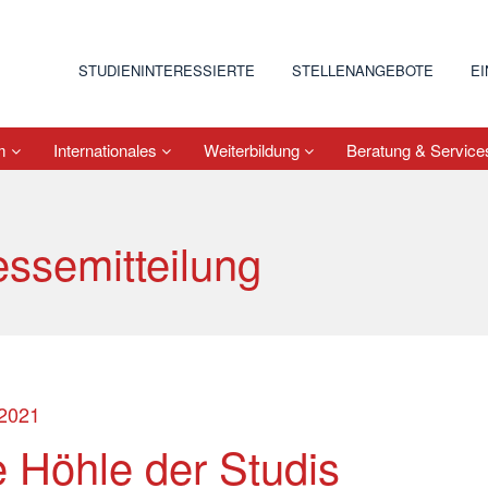
STUDIENINTERESSIERTE
STELLENANGEBOTE
E
um
Internationales
Weiterbildung
Beratung & Servic
essemitteilung
.2021
e Höhle der Studis