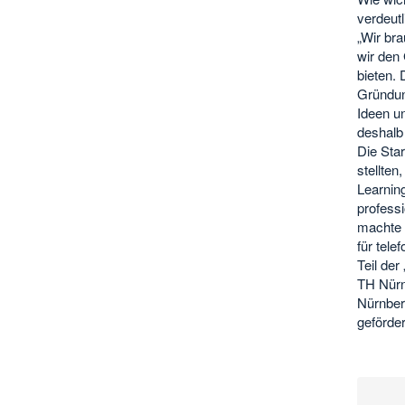
verdeut
„Wir br
wir den
bieten. 
Gründun
Ideen u
deshalb
Die Star
stellte
Learning
profess
machte 
für tele
Teil de
TH Nürn
Nürnber
geförder