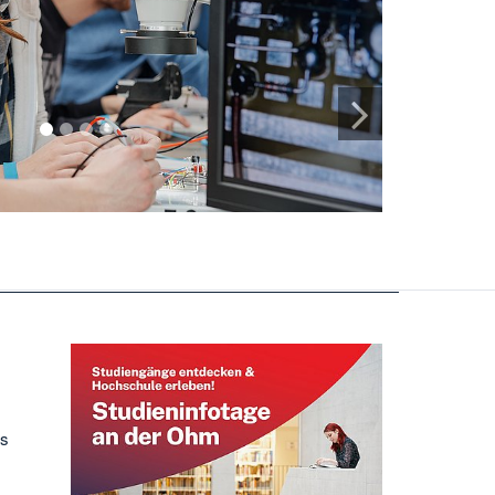
1
2
3
4
es