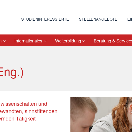
STUDIENINTERESSIERTE
STELLENANGEBOTE
E
um
Internationales
Weiterbildung
Beratung & Servic
Eng.)
urwissenschaften und
ewandten, sinnstiftenden
rnden Tätigkeit