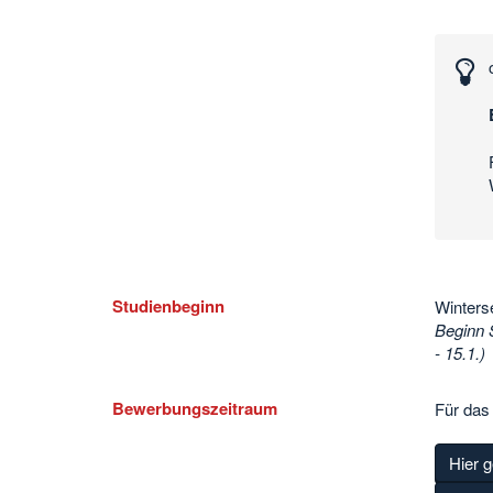
Interessante
Zahlen
und
Daten
Studienbeginn
Winters
Beginn 
- 15.1.)
Bewerbungszeitraum
Für das
Hier g