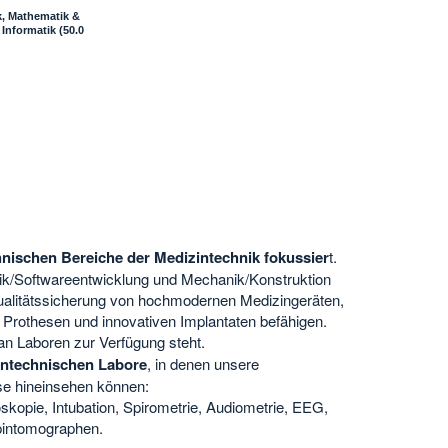
k, Mathematik &
 Informatik
(50.0
hnischen Bereiche der Medizintechnik fokussier
t.
ik/Softwareentwicklung und Mechanik/Konstruktion
Qualitätssicherung von hochmodernen Medizingeräten,
Prothesen und innovativen Implantaten befähigen.
 an Laboren zur Verfügung steht.
intechnischen Labore
, in denen unsere
ese hineinsehen können:
skopie, Intubation, Spirometrie, Audiometrie, EEG,
pintomographen.