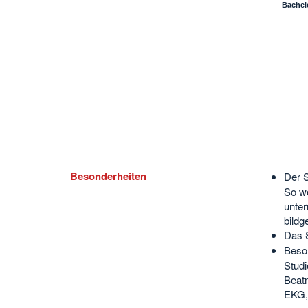
Bachelo
Besonderheiten
Der S
So we
unter
bildg
Das 
Beson
Studi
Beatm
EKG,