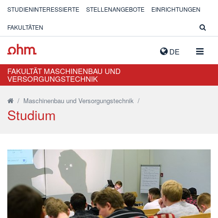
STUDIENINTERESSIERTE
STELLENANGEBOTE
EINRICHTUNGEN
FAKULTÄTEN
NAVIG
DE
AUSK
FAKULTÄT MASCHINENBAU UND
VERSORGUNGSTECHNIK
/
Maschinenbau und Versorgungstechnik
/
Studium