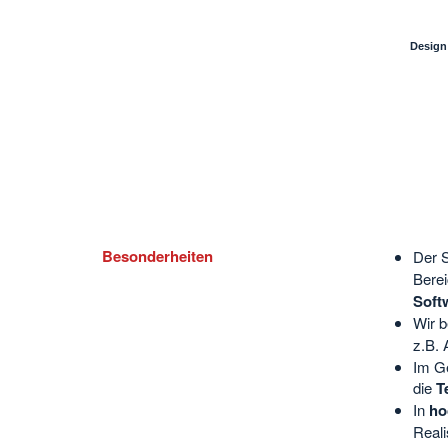
Design
Besonderheiten
Der S
Bere
Soft
Wir b
z.B. 
Im Ge
die
T
In
ho
Reali