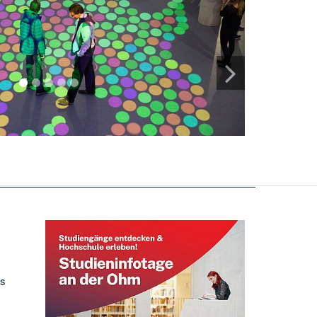
1
2
3
4
5
es