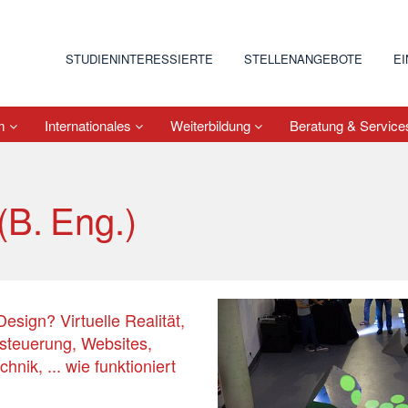
STUDIENINTERESSIERTE
STELLENANGEBOTE
E
um
Internationales
Weiterbildung
Beratung & Servic
(B. Eng.)
esign? Virtuelle Realität,
steuerung, Websites,
nik, ... wie funktioniert