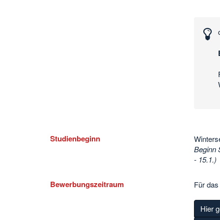
Interessante
Zahlen
und
Daten
Studienbeginn
Winters
Beginn 
- 15.1.)
Bewerbungszeitraum
Für das
Hier g