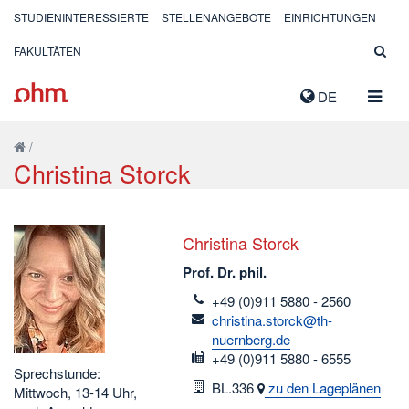
STUDIENINTERESSIERTE
STELLENANGEBOTE
EINRICHTUNGEN
FAKULTÄTEN
NAVIG
DE
AUSK
/
Christina Storck
Christina Storck
Prof. Dr. phil.
telefon
+49 (0)911 5880 - 2560
email
christina.storck@th-
nuernberg.de
fax
+49 (0)911 5880 - 6555
Sprechstunde:
Raum
BL.336
zu den Lageplänen
Mittwoch, 13-14 Uhr,