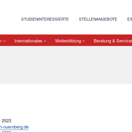
STUDIENINTERESSIERTE
STELLENANGEBOTE
E
um
Internationales
Weiterbildung
Beratung & Servic
- 2523
h-nuernberg.de