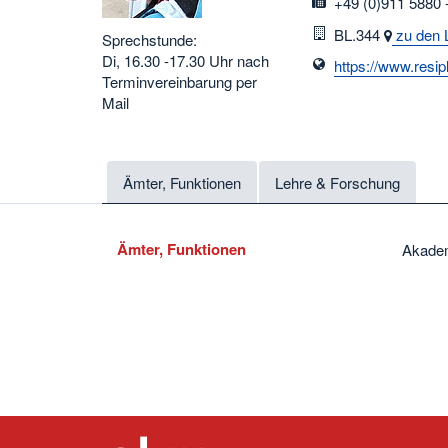
fax
+49 (0)911 5880 
Raum
BL.344
zu den 
Sprechstunde:
Di, 16.30 -17.30 Uhr nach
https://www.resip
Terminvereinbarung per
Mail
Ämter, Funktionen
Lehre & Forschung
Ämter, Funktionen
Akadem