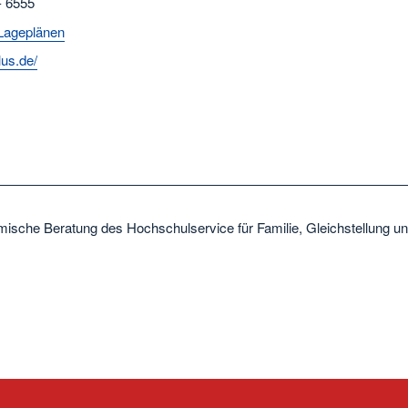
- 6555
Lageplänen
lus.de/
ische Beratung des Hochschulservice für Familie, Gleichstellung u