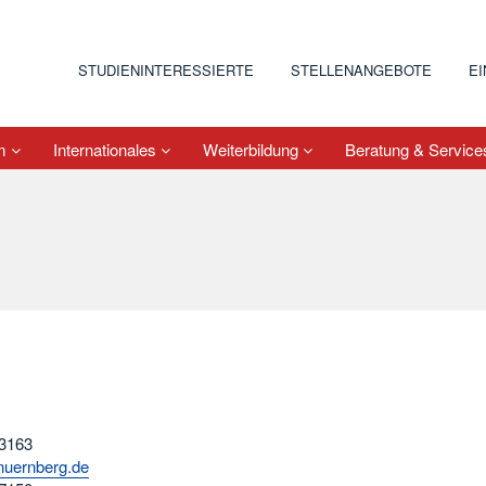
STUDIENINTERESSIERTE
STELLENANGEBOTE
E
um
Internationales
Weiterbildung
Beratung & Servic
 3163
nuernberg.de