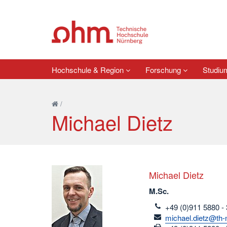
Hochschule & Region
Forschung
Studi
/
Michael Dietz
Michael Dietz
M.Sc.
telefon
+49 (0)911 5880 -
email
michael.dietz@th-