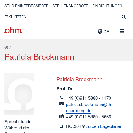
STUDIENINTERESSIERTE
STELLENANGEBOTE
EINRICHTUNGEN
FAKULTÄTEN
NAVIG
DE
AUSK
/
Patricia Brockmann
Patricia Brockmann
Prof. Dr.
telefon
+49 (0)911 5880 - 1170
email
patricia.brockmann@th-
nuernberg.de
fax
+49 (0)911 5880 - 5666
Sprechstunde:
Raum
HQ.304
zu den Lageplänen
Während der