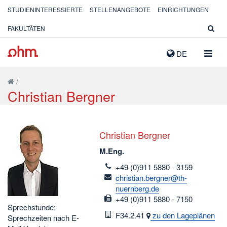
STUDIENINTERESSIERTE
STELLENANGEBOTE
EINRICHTUNGEN
FAKULTÄTEN
NAVIG
DE
AUSK
/
Christian Bergner
Christian Bergner
M.Eng.
telefon
+49 (0)911 5880 - 3159
email
christian.bergner@th-
nuernberg.de
fax
+49 (0)911 5880 - 7150
Sprechstunde:
Raum
F34.2.41
zu den Lageplänen
Sprechzeiten nach E-