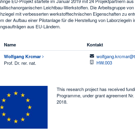
hrige EU-Projekt startete im Januar 2019 mit 24 Projektpartnern aus 
tallischanorganischen Leichtbau-Werkstoffen. Die Arbeitsgruppe von 
hziegel mit verbesserten werkstofftechnischen Eigenschaften zu en
m der Aufbau einer Pilotanlage für die Herstellung von Laborziegel
ngsaufträgen aus EU-Ländern.
Name
Kontakt
email
Wolfgang
Krcmar
wolfgang.krcmar@t
Raum
HW.003
Prof. Dr. rer. nat.
This research project has received fu
Programme, under grant agreement N
2018.