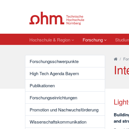
Hochschule & Region
Forschung
Studi
/
For
Forschungsschwerpunkte
In
High Tech Agenda Bayern
Publikationen
Forschungseinrichtungen
Ligh
Promotion und Nachwuchsförderung
Buildin
and str
Wissenschaftskommunikation