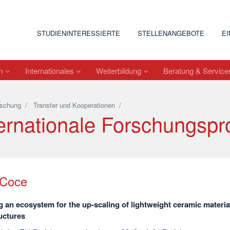
STUDIENINTERESSIERTE
STELLENANGEBOTE
E
um
Internationales
Weiterbildung
Beratung & Servic
schung
/
Transfer und Kooperationen
/
ternationale Forschungspr
tCoce
g an ecosystem for the up-scaling of lightweight ceramic materia
uctures