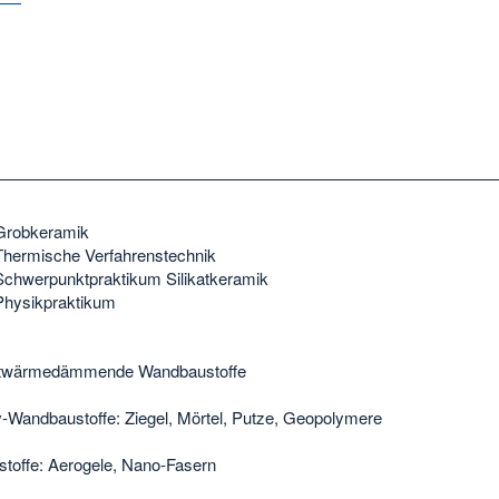
Grobkeramik
Thermische Verfahrenstechnik
Schwerpunktpraktikum Silikatkeramik
Physikpraktikum
twärmedämmende Wandbaustoffe
-Wandbaustoffe: Ziegel, Mörtel, Putze, Geopolymere
offe: Aerogele, Nano-Fasern