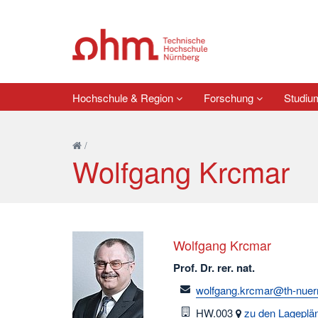
Hochschule & Region
Forschung
Studi
/
Wolfgang Krcmar
Wolfgang Krcmar
Prof. Dr. rer. nat.
email
wolfgang.krcmar@th-nuer
Raum
HW.003
zu den Lageplä