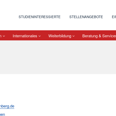
STUDIENINTERESSIERTE
STELLENANGEBOTE
E
um
Internationales
Weiterbildung
Beratung & Servic
nberg.de
nen