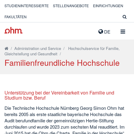
STUDIENINTERESSIERTE
STELLENANGEBOTE
EINRICHTUNGEN
FAKULTÄTEN
NAVIG
DE
AUSK
/
Administration und Service
/
Hochschulservice für Familie,
Gleichstellung und Gesundheit
/
Familienfreundliche Hochschule
Unterstützung bei der Vereinbarkeit von Familie und
Studium bzw. Beruf
Die Technische Hochschule Nürnberg Georg Simon Ohm hat
bereits 2005 als erste staatliche bayerische Hochschule das
Audit berufundfamilie der gemeinnützigen Hertie-Stiftung
durchlaufen und wurde 2023 zum sechsten Mal reauditiert. Im
Juni 2015 hat die Ohm die Charta „Familie in der Hochschule“