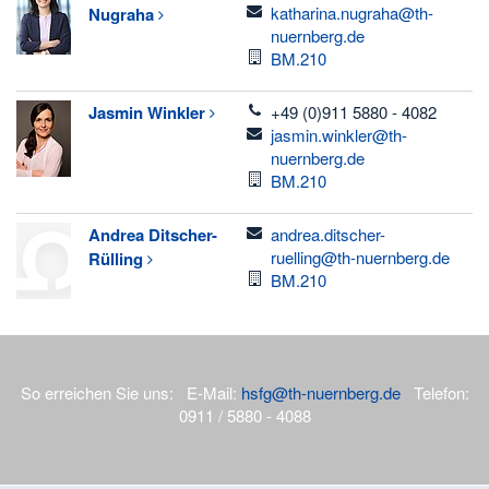
email
katharina.nugraha@th-
Nugraha
nuernberg.de
Raum
BM.210
telefon
Jasmin
Winkler
+49 (0)911 5880 - 4082
email
jasmin.winkler@th-
nuernberg.de
Raum
BM.210
email
Andrea
Ditscher-
andrea.ditscher-
ruelling@th-nuernberg.de
Rülling
Raum
BM.210
So erreichen Sie uns: E-Mail:
hsfg@th-nuernberg.de
Telefon:
0911 / 5880 - 4088