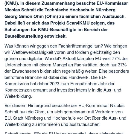
(KMU). In diesem Zusammenhang besuchte EU-Kommissar
Nicolas Schmit die Technische Hochschule Nürnberg
Georg Simon Ohm (Ohm) zu einem fachlichen Austausch.
Dabei ließ er sich das Projekt Scan4KMU zeigen, das
Schulungen für KMU-Beschäftigte im Bereich der
Bauteilbeurteilung entwickelt.
Was können wir gegen den Fachkräftemangel tun? Wie bringen
wir Wettbewerbsfähigkeit voran und fördern gleichzeitig den
grünen und digitalen Wandel? Aktuell kämpfen EU-weit 77% der
Unternehmen mit einem Mangel an Fachkräften, doch nur 37%
der Erwachsenen bilden sich regelmäßig weiter. Eine besonders
betroffene Branche ist dabei das Handwerk. Die EU-
Kommission hat daher 2023 zum Europäischen Jahr der
Kompetenzen ernannt und investiert intensiv in die Aus- und
Weiterbildung.
Vor diesem Hintergrund besuchte der EU-Kommissar Nicolas
Schmit nun die Ohm, um sich gemeinsam mit Vertretern von
EU, Stadt Nürnberg und Hochschule vor Ort über die Aus- und
Weiterbildung zu informieren und auszutauschen.
Schmit sagte: „Für die EU ist es essentiell, dass zielgerichtet