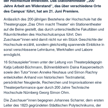
der Hochschule entwickelt. Das Stationentheater „200
Jahre Arbeit am Widerstand“, das über verschiedene Orte
des Campus‘ führt, hat am 21. Juni Premiere.
Anlässlich des 200-jährigen Bestehens der Hochschule hat die
Theatergruppe „Das Ohm macht Theater“ ein Stationentheater
auf die Beine gestellt, das durch unterschiedliche Fakultäten und
Räumlichkeiten des Hochschulcampus führt. Den
Zuschauer*innen wird damit nicht nur ein Stück Geschichte der
Hochschule erzählt, sondern gleichzeitig spannende Einblicke in
sonst verschlossene Lehrräume, Werkhallen und Labore
ermöglicht.
16 Schauspieler*innen unter der Leitung von Theaterpädagogin
Katja Leibold-Büchmann, Bühnenbildnerin Daina Kasperowitsch
sowie den Tutor*innen Anneke Neuhaus und Simon Rachny
entwickelten Anhand von historischem Textmaterial,
persönlicher Neugierde, Recherchen und Improvisationen eine
Theaterperformance quer durch 200 Jahre Technische
Hochschule Nürnberg Georg Simon Ohm.
Die Zuschauer*innen begegnen Johannes Scharrer, dem ersten
Leiter des 1823 gegründeten Städtischen Polytechnikums, der