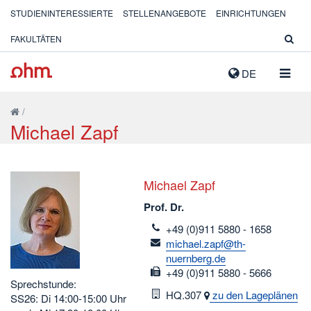
STUDIENINTERESSIERTE
STELLENANGEBOTE
EINRICHTUNGEN
FAKULTÄTEN
NAVIG
DE
AUSK
/
Michael Zapf
Michael Zapf
Prof. Dr.
telefon
+49 (0)911 5880 - 1658
email
michael.zapf@th-
nuernberg.de
fax
+49 (0)911 5880 - 5666
Sprechstunde:
Raum
HQ.307
zu den Lageplänen
SS26: Di 14:00-15:00 Uhr