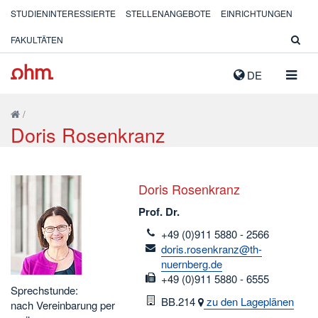
STUDIENINTERESSIERTE
STELLENANGEBOTE
EINRICHTUNGEN
FAKULTÄTEN
NAVIG
DE
AUSK
/
Doris Rosenkranz
Doris Rosenkranz
Prof. Dr.
telefon
+49 (0)911 5880 - 2566
email
doris.rosenkranz@th-
nuernberg.de
fax
+49 (0)911 5880 - 6555
Sprechstunde:
Raum
BB.214
zu den Lageplänen
nach Vereinbarung per