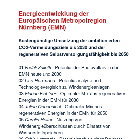
Energieentwicklung der
Europäischen Metropolregion
Nürnberg (EMN)
Kostengünstige Umsetzung der ambitionierten
CO2-Vermeidungsziele bis 2030 und der
regenerativen Selbstversorgungsfähigkeit bis 2050
01
Fadhli Zulkifli
- Potential der Photovoltaik in der
EMN heute und 2030
02
Lisa Herrmann
- Potentialanalyse und
Technologievergleich zu Windenergieanlagen
03
Florian Fichtner
- Optimaler Mix aus regenerativen
Energien in der EMN für 2030
04
Julian Ochsenkiel
- Optimaler Mix aus
regenerativen Energien in der EMN für 2050
05
Carolin Heiter
- Nutzung von
Windenergieüberschüssen durch Einsatz von
Wasserstoffspeichern
06
Fabio Lattanzio
- Potentialanalyse einer Power-to-