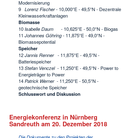
Modernisierung
9
Lorenz Fischer
- 10,000°E - 49,5°N - Dezentrale
Kleinwasserkraftanlagen
Biomasse
10
Isabelle Daum
- 10,625°E - 50,0°N - Biogas
11
Johannes Göhring
- 11,875°E - 49,0°N -
Biomassepotential
Speicher
12
Jannis Renner
- 11,875°E - 49,5°N -
Batteriespeicher
13
Stefan Venczel
- 11,250°E - 49,5°N - Power to
Energieträger to Power
14
Patrick Werner
- 11,250°E - 50,5°N -
geotechnische Speicher
Schlusswort und Diskussion
Energiekonferenz in Nürnberg
Sandreuth am 20. Dezember 2018
Die Dokumente zu den Projekten der