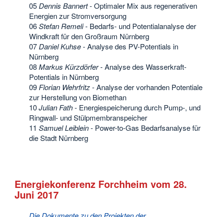
05
Dennis Bannert
- Optimaler Mix aus regenerativen
Energien zur Stromversorgung
06
Stefan Remeli
- Bedarfs- und Potentialanalyse der
Windkraft für den Großraum Nürnberg
07
Daniel Kuhse
- Analyse des PV-Potentials in
Nürnberg
08
Markus Kürzdörfer
- Analyse des Wasserkraft-
Potentials in Nürnberg
09
Florian Wehrfritz
- Analyse der vorhanden Potentiale
zur Herstellung von Biomethan
10
Julian Fath
- Energiespeicherung durch Pump-, und
Ringwall- und Stülpmembranspeicher
11
Samuel Leiblein
- Power-to-Gas Bedarfsanalyse für
die Stadt Nürnberg
Energiekonferenz Forchheim vom 28.
Juni 2017
Die Dokumente zu den Projekten der