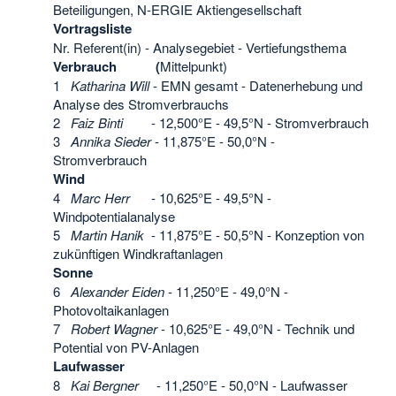
Beteiligungen, N-ERGIE Aktiengesellschaft
Vortragsliste
Nr. Referent(in) - Analysegebiet - Vertiefungsthema
Verbrauch (
Mittelpunkt)
1
Katharina Will
- EMN gesamt - Datenerhebung und
Analyse des Stromverbrauchs
2
Faiz Binti
- 12,500°E - 49,5°N - Stromverbrauch
3
Annika Sieder
- 11,875°E - 50,0°N -
Stromverbrauch
Wind
4
Marc Herr
- 10,625°E - 49,5°N -
Windpotentialanalyse
5
Martin Hanik
- 11,875°E - 50,5°N - Konzeption von
zukünftigen Windkraftanlagen
Sonne
6
Alexander Eiden
- 11,250°E - 49,0°N -
Photovoltaikanlagen
7
Robert Wagner
- 10,625°E - 49,0°N - Technik und
Potential von PV-Anlagen
Laufwasser
8
Kai Bergner
- 11,250°E - 50,0°N - Laufwasser