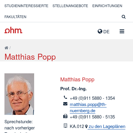
STUDIENINTERESSIERTE
STELLENANGEBOTE
EINRICHTUNGEN
FAKULTÄTEN
NAVIG
DE
AUSK
/
Matthias Popp
Matthias Popp
Prof. Dr.-Ing.
telefon
+49 (0)911 5880 - 1354
email
matthias.popp@th-
nuernberg.de
fax
+49 (0)911 5880 - 5135
Sprechstunde:
Raum
KA.012
zu den Lageplänen
nach vorheriger