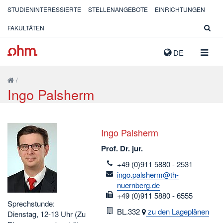
STUDIENINTERESSIERTE
STELLENANGEBOTE
EINRICHTUNGEN
FAKULTÄTEN
NAVIG
DE
AUSK
/
Ingo Palsherm
Ingo Palsherm
Prof. Dr. jur.
telefon
+49 (0)911 5880 - 2531
email
ingo.palsherm@th-
nuernberg.de
fax
+49 (0)911 5880 - 6555
Sprechstunde:
Raum
BL.332
zu den Lageplänen
Dienstag, 12-13 Uhr (Zu