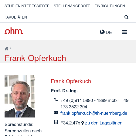
STUDIENINTERESSIERTE
STELLENANGEBOTE
EINRICHTUNGEN
FAKULTÄTEN
NAVIG
DE
AUSK
/
Frank Opferkuch
Frank Opferkuch
Prof. Dr.-Ing.
telefon
+49 (0)911 5880 - 1889 mobil: +49
173 3522 304
email
frank.opferkuch@th-nuernberg.de
Raum
F34.2.47b
zu den Lageplänen
Sprechstunde:
Sprechzeiten nach