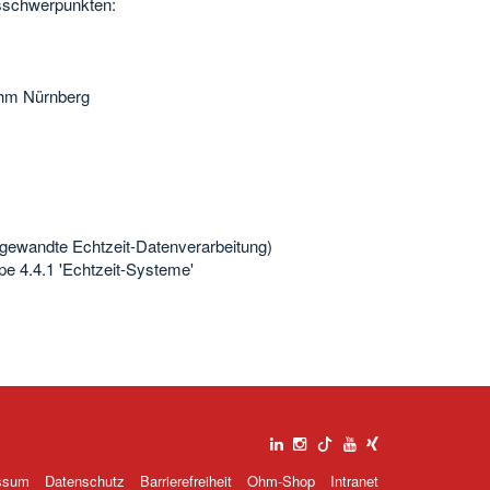
tsschwerpunkten:
Ohm Nürnberg
ngewandte Echtzeit-Datenverarbeitung)
pe 4.4.1 'Echtzeit-Systeme'
ssum
Datenschutz
Barrierefreiheit
Ohm-Shop
Intranet