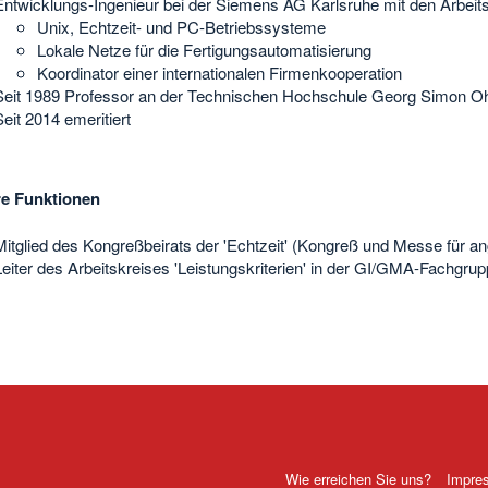
Entwicklungs-Ingenieur bei der Siemens AG Karlsruhe mit den Arbei
Unix, Echtzeit- und PC-Betriebssysteme
Lokale Netze für die Fertigungsautomatisierung
Koordinator einer internationalen Firmenkooperation
Seit 1989 Professor an der Technischen Hochschule Georg Simon 
Seit 2014 emeritiert
e Funktionen
Mitglied des Kongreßbeirats der 'Echtzeit' (Kongreß und Messe für a
Leiter des Arbeitskreises 'Leistungskriterien' in der GI/GMA-Fachgrup
Wie erreichen Sie uns?
Impre