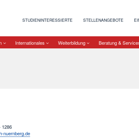
STUDIENINTERESSIERTE
STELLENANGEBOTE
E
um
Internationales
Weiterbildung
Beratung & Servic
- 1286
th-nuernberg.de