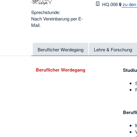
Raum
HQ.006
zu den
Sprechstunde:
Nach Vereinbarung per E-
Mail.
Beruflicher Werdegang
Lehre & Forschung
Beruflicher Werdegang
Studi
Berufl