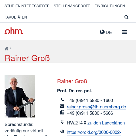
STUDIENINTERESSIERTE
STELLENANGEBOTE
EINRICHTUNGEN
FAKULTÄTEN
NAVIG
DE
AUSK
/
Rainer Groß
Rainer Groß
Prof. Dr. rer. pol.
telefon
+49 (0)911 5880 - 1660
email
rainer.gross@th-nuernberg.de
fax
+49 (0)911 5880 - 5666
Raum
HW.214
zu den Lageplänen
Sprechstunde:
vorläufig nur virtuell,
https://orcid.org/0000-0002-