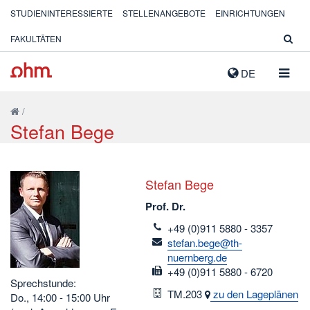
STUDIENINTERESSIERTE
STELLENANGEBOTE
EINRICHTUNGEN
FAKULTÄTEN
NAVIG
DE
AUSK
/
Stefan Bege
Stefan Bege
Prof. Dr.
telefon
+49 (0)911 5880 - 3357
email
stefan.bege@th-
nuernberg.de
fax
+49 (0)911 5880 - 6720
Sprechstunde:
Raum
TM.203
zu den Lageplänen
Do., 14:00 - 15:00 Uhr