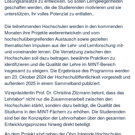
Lösungsansätze zu entwickeln. So sollen Lerngelegenheiten
geschaffen werden, die die Studierenden motivieren und sie
unterstützen, ihr volles Potenzial zu entfalten..
Die teilnehmenden Hochschulen werden in den kommenden
Monaten ihre Projekte weiterentwickeln und vom
hochschulübergreifenden Austausch sowie gezielten
thematischen Impulsen aus der Lehr- und Lernforschung mit-
und voneinander lernen. Die Vernetzung zwischen den
Hochschulen soll dazu beitragen, bewährte Praktiken zu
identifizieren und die Qualität der Lehre im MINT-Bereich
insgesamt zu steigern. Die Ergebnisse des Programms werden
am 23. Oktober 2024 der Hochschulöffentlichkeit vorgestellt und
außerdem 2025 in einem Sammelband publiziert.
Vizepräsidentin Prof. Dr. Christina Zitzmann betont, dass das
Lehrlabor³ nicht nur die Zusammenarbeit zwischen den
Hochschulen stärkt, sondern dazu beiträgt, die Qualität des
Studiums in den MINT-Fächern zu erhöhen. Die Studierenden
sind bei der Konzeption der Lehrvorhaben über den gesamten
Entwicklungsprozess hinweg direkt beteiligt.
An dem Projekt sind neben der Ohm folgende Hochschulen