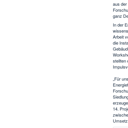
aus der 
Forschu
ganz De
In der 
wissensc
Arbeit 
die Inst
Gebäude
Worksho
stellten
Impulsv
„Für uns
Energie
Forschu
Siedlun
erzeugen
14. Pro
zwische
Umsetzu