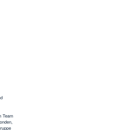
nd
em Team
onden,
gruppe