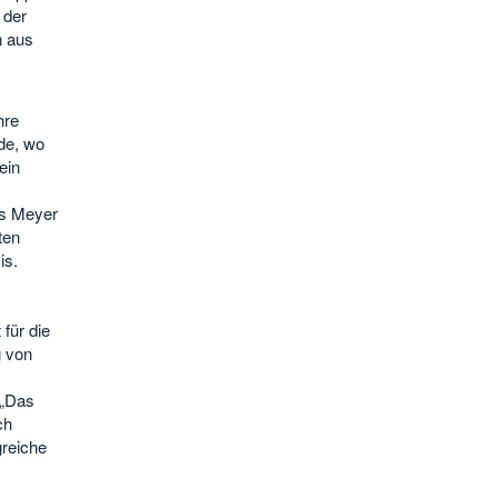
 der
n aus
hre
de, wo
ein
es Meyer
ten
is.
für die
 von
 „Das
ch
greiche