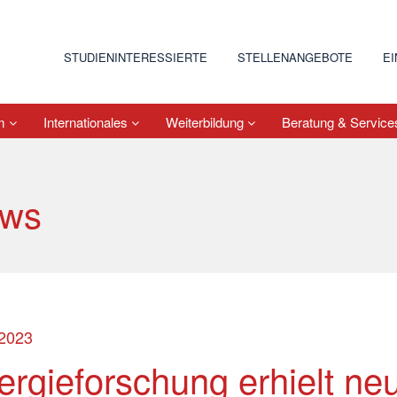
STUDIENINTERESSIERTE
STELLENANGEBOTE
E
um
Internationales
Weiterbildung
Beratung & Servic
ws
.2023
ergieforschung erhielt ne