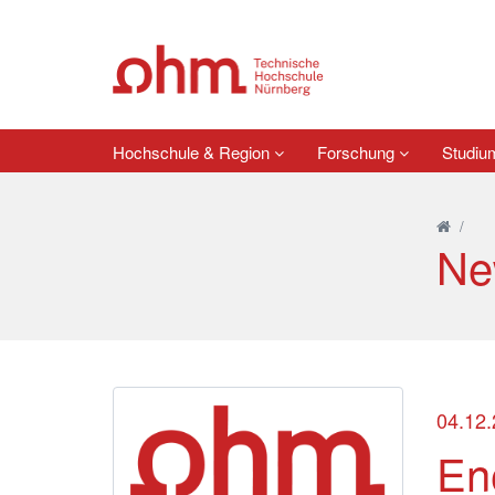
Hochschule & Region
Forschung
Studi
/
Ne
04.12
En