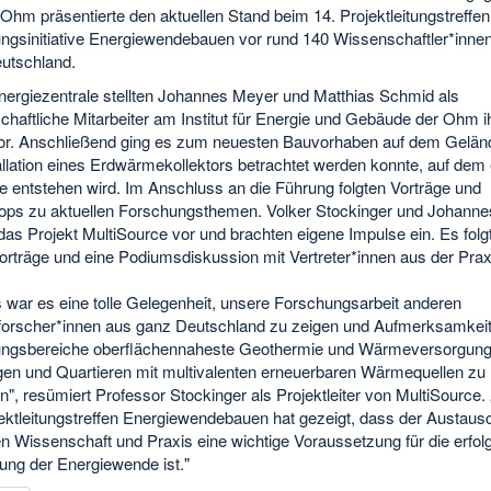
Ohm präsentierte den aktuellen Stand beim 14. Projektleitungstreffen
ngsinitiative Energiewendebauen vor rund 140 Wissenschaftler*inne
utschland.
Energiezentrale stellten Johannes Meyer und Matthias Schmid als
haftliche Mitarbeiter am Institut für Energie und Gebäude der Ohm i
vor. Anschließend ging es zum neuesten Bauvorhaben auf dem Gelän
allation eines Erdwärmekollektors betrachtet werden konnte, auf dem 
 entstehen wird. Im Anschluss an die Führung folgten Vorträge und
ps zu aktuellen Forschungsthemen. Volker Stockinger und Johann
 das Projekt MultiSource vor und brachten eigene Impulse ein. Es folg
orträge und eine Podiumsdiskussion mit Vertreter*innen aus der Prax
 war es eine tolle Gelegenheit, unsere Forschungsarbeit anderen
forscher*innen aus ganz Deutschland zu zeigen und Aufmerksamkeit 
ngsbereiche oberflächennaheste Geothermie und Wärmeversorgung
gen und Quartieren mit multivalenten erneuerbaren Wärmequellen zu
", resümiert Professor Stockinger als Projektleiter von MultiSource.
jektleitungstreffen Energiewendebauen hat gezeigt, dass der Austaus
n Wissenschaft und Praxis eine wichtige Voraussetzung für die erfol
ng der Energiewende ist."