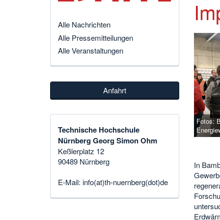
Im
Alle Nachrichten
Alle Pressemitteilungen
Alle Veranstaltungen
Anfahrt
Fotos: B
Technische Hochschule
Energie
Nürnberg Georg Simon Ohm
Keßlerplatz 12
90489 Nürnberg
In Bamb
Gewerbe
E-Mail:
info(at)th-nuernberg(dot)de
regener
Forschu
untersu
Erdwärm