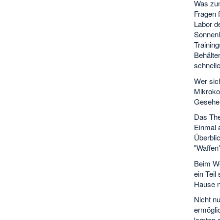
Was zum
Fragen 
Labor de
Sonnenl
Training
Behälter
schnelle
Wer sich
Mikroko
Gesehen
Das The
Einmal a
Überbli
"Waffen
Beim Wo
ein Teil
Hause 
Nicht n
ermöglic
lernten