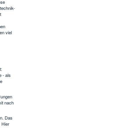
ese
technik-
t
nen
en viel
:
 - als
he
Jungen
mit nach
en. Das
 Hier