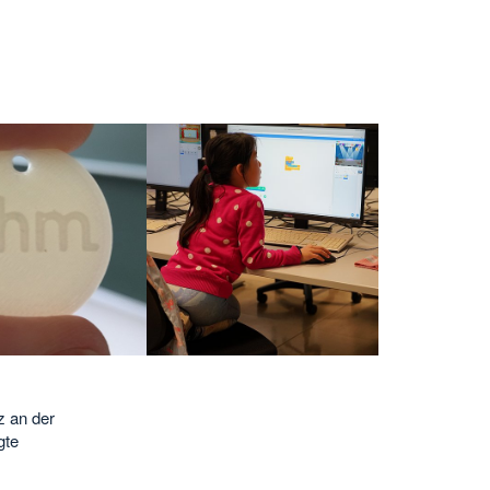
z an der
gte