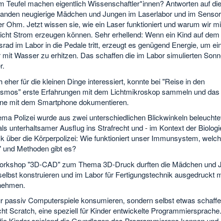
 Teufel machen eigentlich Wissenschaftler*innen? Antworten auf di
fanden neugierige Mädchen und Jungen im Laserlabor und im Sensor
r Ohm. Jetzt wissen sie, wie ein Laser funktioniert und warum wir mi
icht Strom erzeugen können. Sehr erhellend: Wenn ein Kind auf dem
srad im Labor in die Pedale tritt, erzeugt es genügend Energie, um ei
 mit Wasser zu erhitzen. Das schaffen die im Labor simulierten Sonn
r.
 eher für die kleinen Dinge interessiert, konnte bei "Reise in den
smos" erste Erfahrungen mit dem Lichtmikroskop sammeln und das
e mit dem Smartphone dokumentieren.
ma Polizei wurde aus zwei unterschiedlichen Blickwinkeln beleuchtet
ls unterhaltsamer Ausflug ins Strafrecht und - im Kontext der Biologie
ck über die Körperpolizei: Wie funktioniert unser Immunsystem, welc
" und Methoden gibt es?
rkshop "3D-CAD" zum Thema 3D-Druck durften die Mädchen und 
 selbst konstruieren und im Labor für Fertigungstechnik ausgedruckt 
nehmen.
ur passiv Computerspiele konsumieren, sondern selbst etwas schaff
ht Scratch, eine speziell für Kinder entwickelte Programmiersprache.
 die Kinder spielend die Grundlagen des Programmierens kennen und