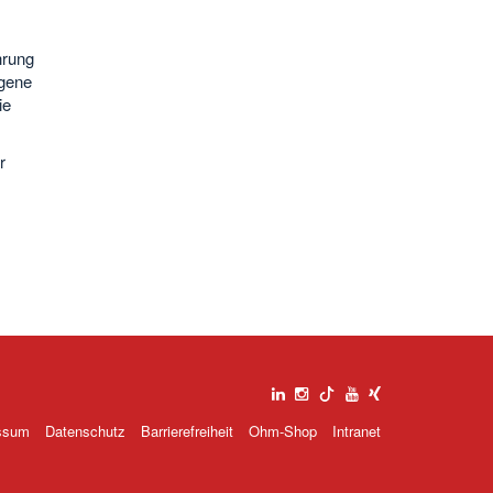
hrung
igene
ie
r
ssum
Datenschutz
Barrierefreiheit
Ohm-Shop
Intranet