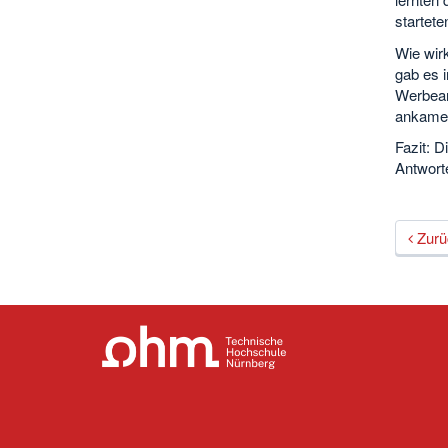
startete
Wie wirk
gab es i
Werbean
ankame
Fazit: 
Antwort
Zurü