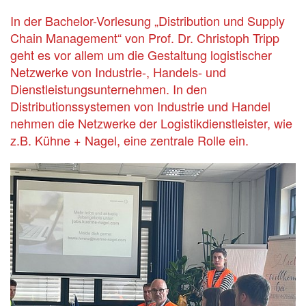
In der Bachelor-Vorlesung „Distribution und Supply
Chain Management“ von Prof. Dr. Christoph Tripp
geht es vor allem um die Gestaltung logistischer
Netzwerke von Industrie-, Handels- und
Dienstleistungsunternehmen. In den
Distributionssystemen von Industrie und Handel
nehmen die Netzwerke der Logistikdienstleister, wie
z.B. Kühne + Nagel, eine zentrale Rolle ein.