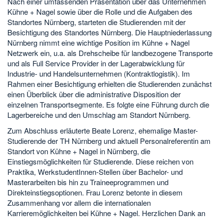
Nach einer umfassenden Präsentation über das Unternehmen
Kühne + Nagel sowie über die Rolle und die Aufgaben des
Standortes Nürnberg, starteten die Studierenden mit der
Besichtigung des Standortes Nürnberg. Die Hauptniederlassung
Nürnberg nimmt eine wichtige Position im Kühne + Nagel
Netzwerk ein, u.a. als Drehscheibe für landbezogene Transporte
und als Full Service Provider in der Lagerabwicklung für
Industrie- und Handelsunternehmen (Kontraktlogistik). Im
Rahmen einer Besichtigung erhielten die Studierenden zunächst
einen Überblick über die administrative Disposition der
einzelnen Transportsegmente. Es folgte eine Führung durch die
Lagerbereiche und den Umschlag am Standort Nürnberg.
Zum Abschluss erläuterte Beate Lorenz, ehemalige Master-
Studierende der TH Nürnberg und aktuell Personalreferentin am
Standort von Kühne + Nagel in Nürnberg, die
Einstiegsmöglichkeiten für Studierende. Diese reichen von
Praktika, WerkstudentInnen-Stellen über Bachelor- und
Masterarbeiten bis hin zu Traineeprogrammen und
Direkteinstiegsoptionen. Frau Lorenz betonte in diesem
Zusammenhang vor allem die internationalen
Karrieremöglichkeiten bei Kühne + Nagel. Herzlichen Dank an