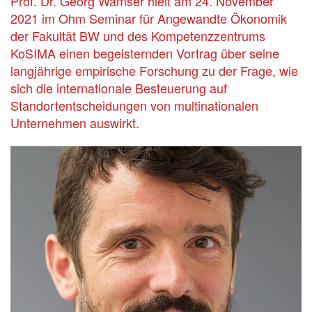
Prof. Dr. Georg Wamser hielt am 24. November
2021 im Ohm Seminar für Angewandte Ökonomik
der Fakultät BW und des Kompetenzzentrums
KoSIMA einen begeisternden Vortrag über seine
langjährige empirische Forschung zu der Frage, wie
sich die internationale Besteuerung auf
Standortentscheidungen von multinationalen
Unternehmen auswirkt.