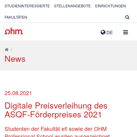
STUDIENINTERESSIERTE
STELLENANGEBOTE
EINRICHTUNGEN
FAKULTÄTEN
NAVIG
DE
AUSK
/
News
25.08.2021
Digitale Preisverleihung des
ASQF-Förderpreises 2021
Studenten der Fakultät efi sowie der OHM
Professional School wurden ausgezeichnet