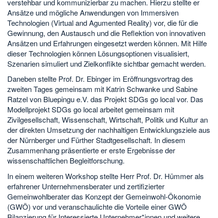
verstehbar und kommunizierbar zu machen. Hierzu stellte er
Ansätze und mögliche Anwendungen von Immersiven
Technologien (Virtual and Agumented Reality) vor, die für die
Gewinnung, den Austausch und die Reflektion von innovativen
Ansätzen und Erfahrungen eingesetzt werden können. Mit Hilfe
dieser Technologien können Lösungsoptionen visualisiert,
Szenarien simuliert und Zielkonflikte sichtbar gemacht werden.
Daneben stellte Prof. Dr. Ebinger im Eröffnungsvortrag des
zweiten Tages gemeinsam mit Katrin Schwanke und Sabine
Ratzel von Bluepingu e.V. das Projekt SDGs go local vor. Das
Modellprojekt SDGs go local arbeitet gemeinsam mit
Zivilgesellschaft, Wissenschaft, Wirtschaft, Politik und Kultur an
der direkten Umsetzung der nachhaltigen Entwicklungsziele aus
der Nürnberger und Fürther Stadtgesellschaft. In diesem
Zusammenhang präsentierte er erste Ergebnisse der
wissenschaftlichen Begleitforschung.
In einem weiteren Workshop stellte Herr Prof. Dr. Hümmer als
erfahrener Unternehmensberater und zertifizierter
Gemeinwohlberater das Konzept der Gemeinwohl-Ökonomie
(GWÖ) vor und veranschaulichte die Vorteile einer GWÖ
Bilanzierung für Interessierte Unternehmer*innen und weitere