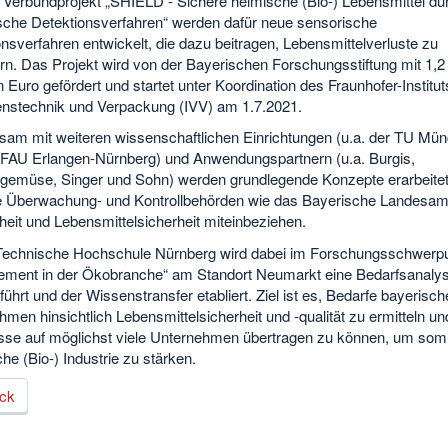
m Verbundprojekt „SHIELD - Sichere heimische (Bio-) Lebensmittel du
sche Detektionsverfahren“ werden dafür neue sensorische
nsverfahren entwickelt, die dazu beitragen, Lebensmittelverluste zu
rn. Das Projekt wird von der Bayerischen Forschungsstiftung mit 1,2
n Euro gefördert und startet unter Koordination des Fraunhofer-Institut
enstechnik und Verpackung (IVV) am 1.7.2021.
am mit weiteren wissenschaftlichen Einrichtungen (u.a. der TU Mü
 FAU Erlangen-Nürnberg) und Anwendungspartnern (u.a. Burgis,
gemüse, Singer und Sohn) werden grundlegende Konzepte erarbeitet,
e Überwachung- und Kontrollbehörden wie das Bayerische Landesamt
eit und Lebensmittelsicherheit miteinbeziehen.
Technische Hochschule Nürnberg wird dabei im Forschungsschwerp
ment in der Ökobranche“ am Standort Neumarkt eine Bedarfsanaly
ührt und der Wissenstransfer etabliert. Ziel ist es, Bedarfe bayerisch
men hinsichtlich Lebensmittelsicherheit und -qualität zu ermitteln un
sse auf möglichst viele Unternehmen übertragen zu können, um somi
he (Bio-) Industrie zu stärken.
ck