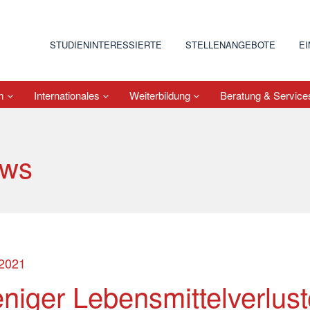
STUDIENINTERESSIERTE
STELLENANGEBOTE
E
um
Internationales
Weiterbildung
Beratung & Servic
ws
.2021
niger Lebensmittelverlust