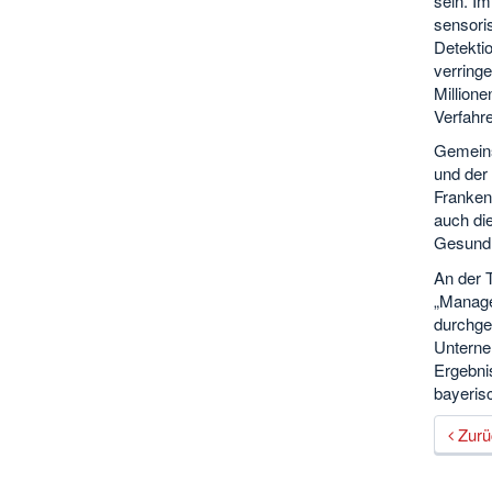
sein. I
sensori
Detektio
verringe
Millione
Verfahr
Gemeins
und der
Franken
auch di
Gesundh
An der 
„Manage
durchgef
Unterneh
Ergebni
bayerisc
Zurü