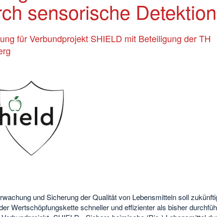
rch sensorische Detektion
ung für Verbundprojekt SHIELD mit Beteiligung der TH
erg
rwachung und Sicherung der Qualität von Lebensmitteln soll zukünfti
der Wertschöpfungskette schneller und effizienter als bisher durchfüh