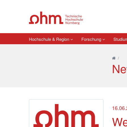
Hochschule & Region
Forschung
Studi
/
Ne
16.06
We