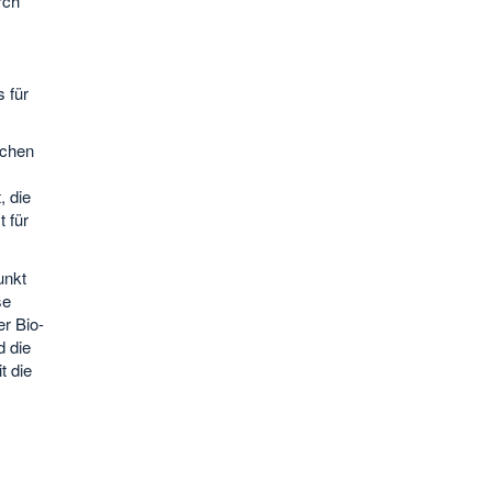
rch
s für
nchen
 die
 für
unkt
se
er Bio-
d die
t die