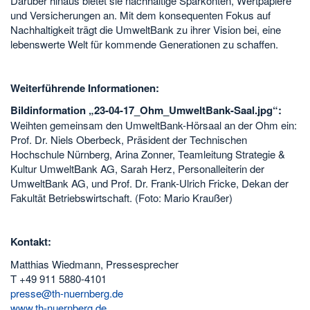
Darüber hinaus bietet sie nachhaltige Sparkonten, Wertpapiere
und Versicherungen an. Mit dem konsequenten Fokus auf
Nachhaltigkeit trägt die UmweltBank zu ihrer Vision bei, eine
lebenswerte Welt für kommende Generationen zu schaffen.
Weiterführende Informationen:
Bildinformation „23-04-17_Ohm_UmweltBank-Saal.jpg“:
Weihten gemeinsam den UmweltBank-Hörsaal an der Ohm ein:
Prof. Dr. Niels Oberbeck, Präsident der Technischen
Hochschule Nürnberg, Arina Zonner, Teamleitung Strategie &
Kultur UmweltBank AG, Sarah Herz, Personalleiterin der
UmweltBank AG, und Prof. Dr. Frank-Ulrich Fricke, Dekan der
Fakultät Betriebswirtschaft. (Foto: Mario Kraußer)
Kontakt:
Matthias Wiedmann, Pressesprecher
T +49 911 5880-4101
presse@th-nuernberg.de
www.th-nuernberg.de