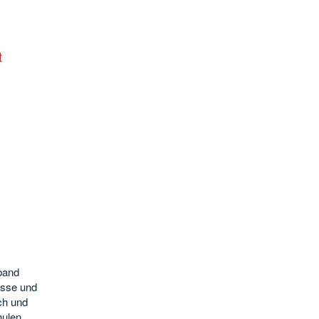
t
rband
esse und
ch und
hulen.