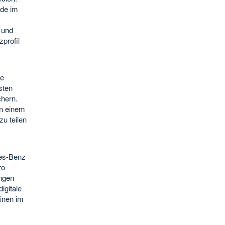
nde im
 und
zprofil
ie
sten
hern.
in einem
u teilen
des-Benz
ro
ungen
igitale
inen im