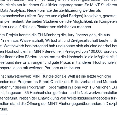
ickelt ein strukturiertes Qualifizierungsprogramm für MINT-Studiere
Data Analytics. Neue Formate der Zertifizierung werden als
nznachweise (Micro-Degree und digital Badges) konzipiert, getestet
t implementiert. Sie bieten Studierenden die Möglichkeit, ihr Kompeten
tern und auf digitalen Plattformen sichtbar zu machen.
sem Projekt konnte die TH Nürnberg die Jury überzeugen, die aus
r*innen aus Wissenschaft, Wirtschaft und Zivilgesellschaft besteht. S
im Wettbewerb hervorragend hab und konnte sich als eine der drei be
en Hochschulen im MINT-Bereich ein Preisgeld von 100.000 Euro sic
er finanziellen Förderung bekommt die Hochschule die Möglichkeit, 
rverbund ihre Erfahrungen und gute Praxis mit anderen Hochschulen z
ooperationen mit weiteren Partnern aufzubauen.
schulwettbewerb MINT für die digitale Welt ist die letzte von drei
unden des Programms Smart Qualifiziert. Stifterverband und Merce
aben für dieses Programm Fördermittel in Höhe von 1,8 Millionen Eu
tzt, insgesamt 35 Hochschulen gefördert und in Netzwerkveranstalt
ngeführt. Neben der Entwicklung von Weiterbildungsangeboten für d
welten stand die Öffnung der MINT-Fächer gegenüber anderen Diszipl
rund.