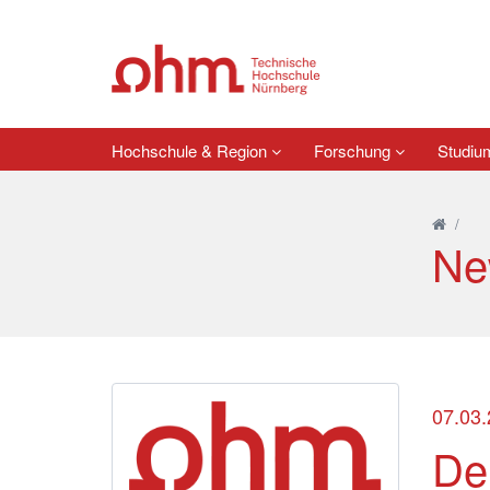
Hochschule & Region
Forschung
Studi
/
Ne
07.03
De