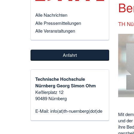
Be
Alle Nachrichten
Alle Pressemitteilungen
TH Nür
Alle Veranstaltungen
Anfahrt
Technische Hochschule
Nürnberg Georg Simon Ohm
Keßlerplatz 12
90489 Nürnberg
E-Mail:
info(at)th-nuernberg(dot)de
Mit dem 
und der
ihre Bed
ganzheit