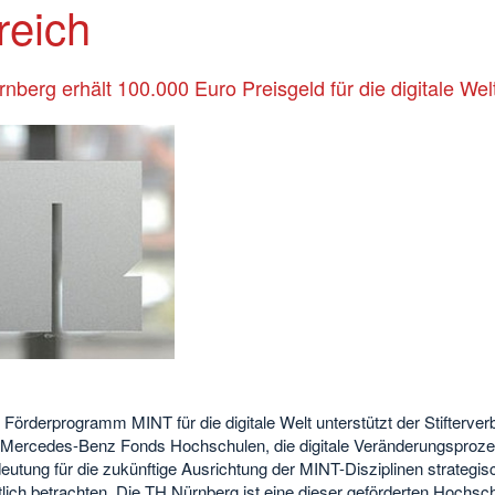
reich
nberg erhält 100.000 Euro Preisgeld für die digitale Wel
Förderprogramm MINT für die digitale Welt unterstützt der Stifterve
 Mercedes-Benz Fonds Hochschulen, die digitale Veränderungsproz
eutung für die zukünftige Ausrichtung der MINT-Disziplinen strategis
lich betrachten. Die TH Nürnberg ist eine dieser geförderten Hochsc