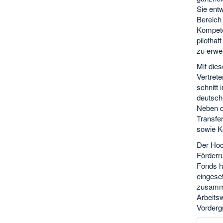
Sie entw
Bereich 
Kompete
pilothaf
zu erwei
Mit die
Vertrete
schnitt 
deutsch
Neben d
Transfe
sowie K
Der Hoch
Förderr
Fonds h
eingese
zusamme
Arbeits
Vorderg